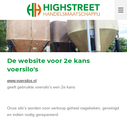
Ga
direct
naar
de
hoofdinhoud
De website voor 2e kans
voersilo's
www.voersilos.nl
geeft gebruikte voersilo's een 2e kans
Onze silo's worden voor verkoop geheel nagekeken, gereinigd
en indien nodig gerepareerd